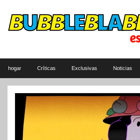
Saltar
al
contenido
Dibujos
Bubbleblabber
animados
cubiertos
hogar
Críticas
Exclusivas
Noticias
LATAM