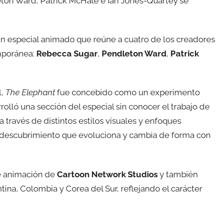
ton Ward, Patrick McHale e Ian Jones-Quartey se
un especial animado que reúne a cuatro de los creadores
mporánea:
Rebecca Sugar
,
Pendleton Ward
,
Patrick
l,
The Elephant
fue concebido como un experimento
rolló una sección del especial sin conocer el trabajo de
 través de distintos estilos visuales y enfoques
autodescubrimiento que evoluciona y cambia de forma con
de animación de
Cartoon Network Studios
y también
ina, Colombia y Corea del Sur, reflejando el carácter