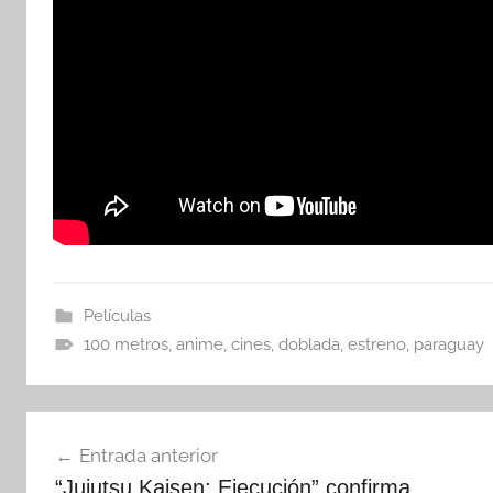
Películas
100 metros
,
anime
,
cines
,
doblada
,
estreno
,
paraguay
Navegación
Entrada anterior
de
“Jujutsu Kaisen: Ejecución” confirma