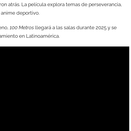
ron atrás. La película explora temas de perseverancia,
l anime deportivo.
reno,
100 Metros
llegará a las salas durante 2025 y se
amiento en Latinoamérica.