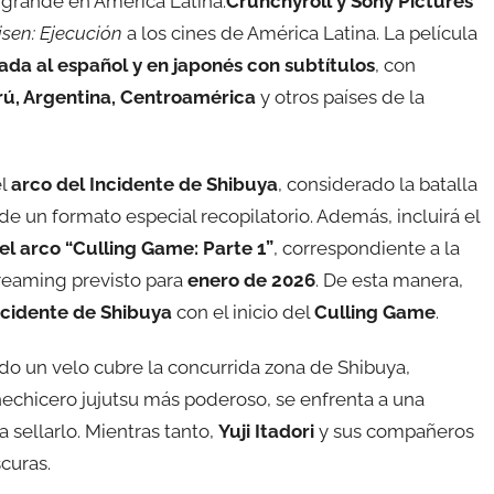
a grande en América Latina.
Crunchyroll y Sony Pictures
isen: Ejecución
a los cines de América Latina. La película
ada al español y en japonés con subtítulos
, con
erú, Argentina, Centroamérica
y otros países de la
el
arco del Incidente de Shibuya
, considerado la batalla
de un formato especial recopilatorio. Además, incluirá el
el arco “Culling Game: Parte 1”
, correspondiente a la
treaming previsto para
enero de 2026
. De esta manera,
ncidente de Shibuya
con el inicio del
Culling Game
.
do un velo cubre la concurrida zona de Shibuya,
 hechicero jujutsu más poderoso, se enfrenta a una
sellarlo. Mientras tanto,
Yuji Itadori
y sus compañeros
curas.