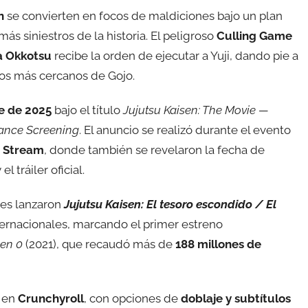
n
se convierten en focos de maldiciones bajo un plan
más siniestros de la historia. El peligroso
Culling Game
a Okkotsu
recibe la orden de ejecutar a Yuji, dando pie a
los más cercanos de Gojo.
e de 2025
bajo el título
Jujutsu Kaisen: The Movie —
vance Screening
. El anuncio se realizó durante el evento
e Stream
, donde también se revelaron la fecha de
 tráiler oficial.
res lanzaron
Jujutsu Kaisen: El tesoro escondido / El
nternacionales, marcando el primer estreno
sen 0
(2021), que recaudó más de
188 millones de
e en
Crunchyroll
, con opciones de
doblaje y subtítulos