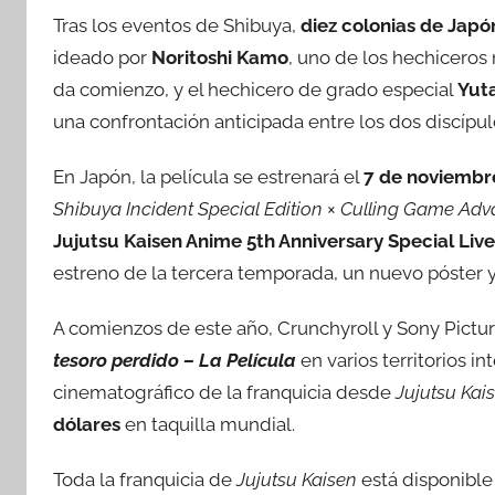
Tras los eventos de Shibuya,
diez colonias de Japó
ideado por
Noritoshi Kamo
, uno de los hechiceros 
da comienzo, y el hechicero de grado especial
Yut
una confrontación anticipada entre los dos discípu
En Japón, la película se estrenará el
7 de noviembr
Shibuya Incident Special Edition × Culling Game Ad
Jujutsu Kaisen Anime 5th Anniversary Special Liv
estreno de la tercera temporada, un nuevo póster y el
A comienzos de este año, Crunchyroll y Sony Pictu
tesoro perdido – La Película
en varios territorios i
cinematográfico de la franquicia desde
Jujutsu Kai
dólares
en taquilla mundial.
Toda la franquicia de
Jujutsu Kaisen
está disponibl