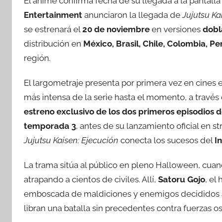
El anime confirma fecha de su llegada a la pantall
Entertainment
anunciaron la llegada de
Jujutsu Ka
se estrenará el
20 de noviembre
en versiones
dobl
distribución en
México, Brasil, Chile, Colombia, P
región.
El largometraje presenta por primera vez en cines 
más intensa de la serie hasta el momento, a través 
estreno exclusivo de los dos primeros episodios d
temporada 3
, antes de su lanzamiento oficial en s
Jujutsu Kaisen: Ejecución
conecta los sucesos del
I
La trama sitúa al público en pleno Halloween, cuan
atrapando a cientos de civiles. Allí,
Satoru Gojo
, el
emboscada de maldiciones y enemigos decididos a 
libran una batalla sin precedentes contra fuerzas os