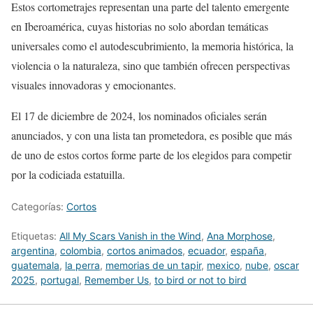
Estos cortometrajes representan una parte del talento emergente
en Iberoamérica, cuyas historias no solo abordan temáticas
universales como el autodescubrimiento, la memoria histórica, la
violencia o la naturaleza, sino que también ofrecen perspectivas
visuales innovadoras y emocionantes.
El 17 de diciembre de 2024, los nominados oficiales serán
anunciados, y con una lista tan prometedora, es posible que más
de uno de estos cortos forme parte de los elegidos para competir
por la codiciada estatuilla.
Categorías:
Cortos
Etiquetas:
All My Scars Vanish in the Wind
,
Ana Morphose
,
argentina
,
colombia
,
cortos animados
,
ecuador
,
españa
,
guatemala
,
la perra
,
memorias de un tapir
,
mexico
,
nube
,
oscar
2025
,
portugal
,
Remember Us
,
to bird or not to bird