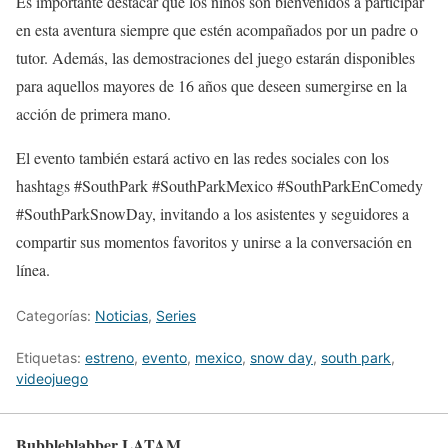
Es importante destacar que los niños son bienvenidos a participar
en esta aventura siempre que estén acompañados por un padre o
tutor. Además, las demostraciones del juego estarán disponibles
para aquellos mayores de 16 años que deseen sumergirse en la
acción de primera mano.
El evento también estará activo en las redes sociales con los
hashtags #SouthPark #SouthParkMexico #SouthParkEnComedy
#SouthParkSnowDay, invitando a los asistentes y seguidores a
compartir sus momentos favoritos y unirse a la conversación en
línea.
Categorías:
Noticias
,
Series
Etiquetas:
estreno
,
evento
,
mexico
,
snow day
,
south park
,
videojuego
Bubbleblabber LATAM