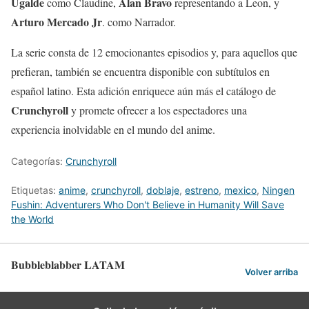
Ugalde
Alan Bravo
como Claudine,
representando a Leon, y
Arturo Mercado Jr
. como Narrador.
La serie consta de 12 emocionantes episodios y, para aquellos que
prefieran, también se encuentra disponible con subtítulos en
español latino. Esta adición enriquece aún más el catálogo de
Crunchyroll
y promete ofrecer a los espectadores una
experiencia inolvidable en el mundo del anime.
Categorías:
Crunchyroll
Etiquetas:
anime
,
crunchyroll
,
doblaje
,
estreno
,
mexico
,
Ningen
Fushin: Adventurers Who Don't Believe in Humanity Will Save
the World
Bubbleblabber LATAM
Volver arriba