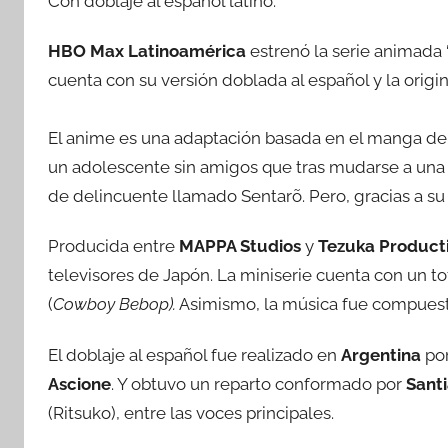
Con doblaje al español latino.
HBO Max Latinoamérica
estrenó la serie animada 
cuenta con su versión doblada al español y la origin
El anime es una adaptación basada en el manga d
un adolescente sin amigos que tras mudarse a una
de delincuente llamado Sentarõ. Pero, gracias a s
Producida entre
MAPPA Studios
y
Tezuka Product
televisores de Japón. La miniserie cuenta con un tot
(
Cowboy Bebop).
Asimismo, la música fue compues
El doblaje al español fue realizado en
Argentina
po
Ascione
. Y obtuvo un reparto conformado por
Santi
(Ritsuko), entre las voces principales.