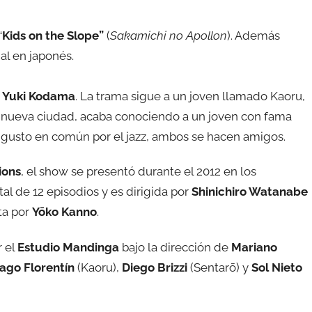
“
Kids on the Slope”
(
Sakamichi no Apollon
). Además
al en japonés.
e
Yuki Kodama
. La trama sigue a un joven llamado Kaoru,
 nueva ciudad, acaba conociendo a un joven con fama
u gusto en común por el jazz, ambos se hacen amigos.
ions
, el show se presentó durante el 2012 en los
al de 12 episodios y es dirigida por
Shinichiro
Watanabe
ta por
Yōko Kanno
.
r el
Estudio Mandinga
bajo la dirección de
Mariano
ago Florentín
(Kaoru),
Diego Brizzi
(Sentarō) y
Sol Nieto