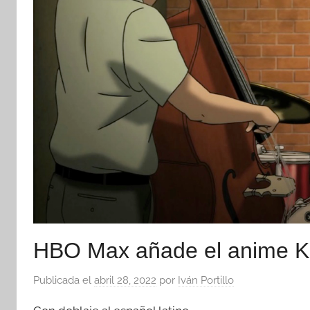
HBO Max añade el anime Ki
Publicada el
abril 28, 2022
por
Iván Portillo