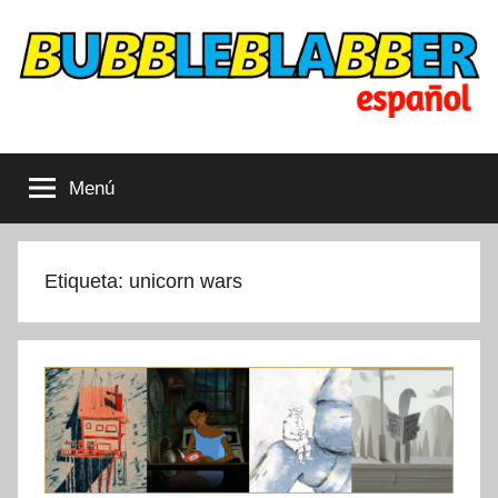
Saltar
al
contenido
Bubbleblabber
Dibujos
animados
Menú
cubiertos
LATAM
Etiqueta:
unicorn wars