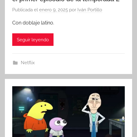
Publicada el
enero 9, 2025
por
Iván Portillo
Con doblaje latino.
Seguir leyendo
Netflix