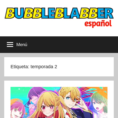
Saltar
al
contenido
Bubbleblabber
Dibujos
animados
Menú
cubiertos
LATAM
Etiqueta:
temporada 2