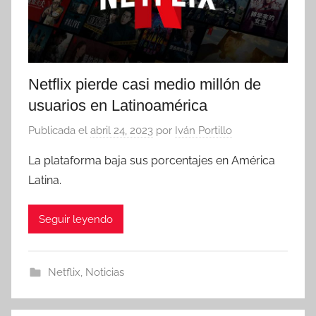
Netflix pierde casi medio millón de
usuarios en Latinoamérica
Publicada el
abril 24, 2023
por
Iván Portillo
La plataforma baja sus porcentajes en América
Latina.
Seguir leyendo
Netflix
,
Noticias