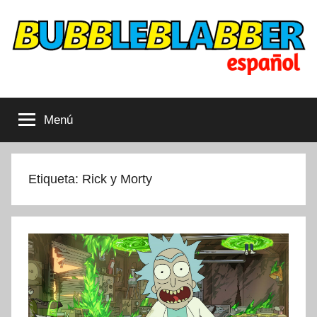
Saltar
al
contenido
Bubbleblabber
Dibujos
animados
Menú
cubiertos
LATAM
Etiqueta:
Rick y Morty