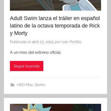
Adult Swim lanza el tráiler en español
latino de la octava temporada de Rick
y Morty
Publicada el
abril 23, 2025
por
Iván Portillo
A un mes del estreno oficial.
Seguir leyendo
HBO Max
,
Series