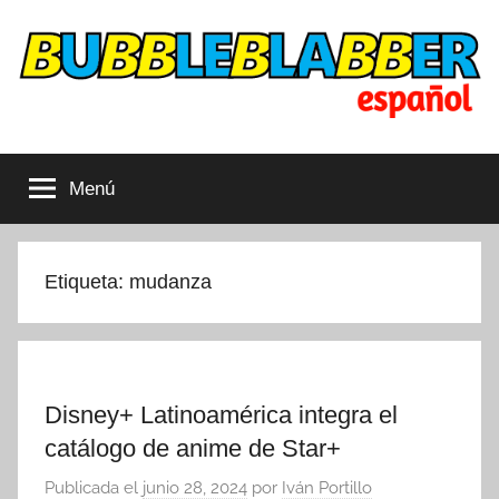
Saltar
al
contenido
Bubbleblabber
Dibujos
animados
Menú
cubiertos
LATAM
Etiqueta:
mudanza
Disney+ Latinoamérica integra el
catálogo de anime de Star+
Publicada el
junio 28, 2024
por
Iván Portillo