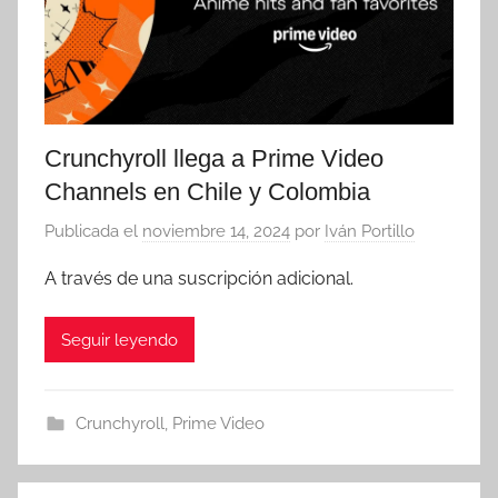
Crunchyroll llega a Prime Video
Channels en Chile y Colombia
Publicada el
noviembre 14, 2024
por
Iván Portillo
A través de una suscripción adicional.
Seguir leyendo
Crunchyroll
,
Prime Video