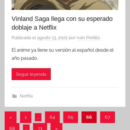
Vinland Saga llega con su esperado
doblaje a Netflix
Publicada el
agosto 13, 2022
por
Iván Portillo
El anime ya tiene su versión al español desde el
año pasado.
Seguir leyendo
Netflix
Paginación
Entradas
«
1
…
64
65
66
67
anteriores
de
Entradas
68
…
71
»