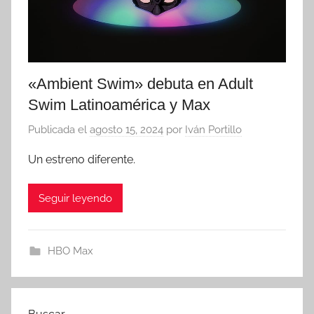
«Ambient Swim» debuta en Adult
Swim Latinoamérica y Max
Publicada el
agosto 15, 2024
por
Iván Portillo
Un estreno diferente.
Seguir leyendo
HBO Max