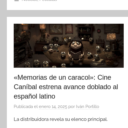
«Memorias de un caracol»: Cine
Caníbal estrena avance doblado al
español latino
Publicada el
enero 14, 2025
por
Iván Portillo
La distribuidora revela su elenco principal.