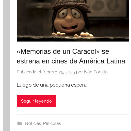
«Memorias de un Caracol» se
estrena en cines de América Latina
Publicada el
febrero 25, 2025
por
Iván Portillo
Luego de una pequeña espera.
Seguir leyendo
Noticias
,
Películas