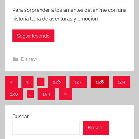
Para sorprender a los amantes del anime con una
historia llena de aventuras y emoción.
Seguir leyendo
Disney+
Paginación
Entradas
«
1
…
126
127
128
129
anteriores
de
Entradas
130
…
154
»
entradas
siguientes
Buscar
Buscar