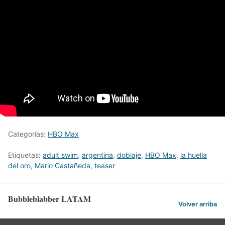
Categorías:
HBO Max
Etiquetas:
adult swim
,
argentina
,
doblaje
,
HBO Max
,
la huella
del oro
,
Mario Castañeda
,
teaser
Bubbleblabber LATAM
Volver arriba