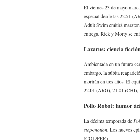
El viernes 23 de mayo marca
especial desde las 22:51 (A
Adult Swim emitirá maratones
entrega, Rick y Morty se enfr
Lazarus: ciencia ficció
Ambientada en un futuro ce
embargo, la súbita reaparició
morirán en tres años. El equi
22:01 (ARG), 21:01 (CHI),
Pollo Robot: humor áci
La décima temporada de
Pol
stop-motion
. Los nuevos epi
(COL/PER).