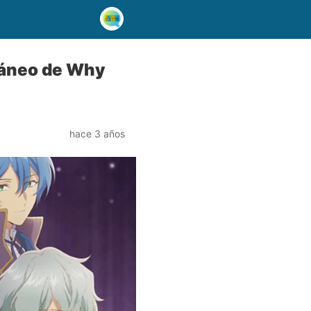
ltáneo de Why
hace 3 años