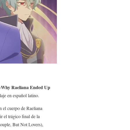
Why Raeliana Ended Up
«
aje en español latino.
en el cuerpo de Raeliana
 el trágico final de la
Couple, But Not Lovers),