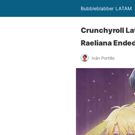
Bubbleblabber LATAM
Crunchyroll La
Raeliana Ended
Iván Portillo