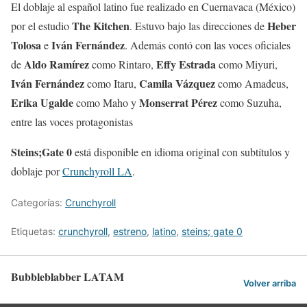
El doblaje al español latino fue realizado en Cuernavaca (México)
The Kitchen
Heber
por el estudio
. Estuvo bajo las direcciones de
Tolosa
Iván Fernández
e
. Además contó con las voces oficiales
Aldo Ramírez
Effy Estrada
de
como Rintaro,
como Miyuri,
Iván Fernández
Camila Vázquez
como Itaru,
como Amadeus,
Erika Ugalde
Monserrat Pérez
como Maho y
como Suzuha,
entre las voces protagonistas
Steins;Gate 0
está disponible en idioma original con subtítulos y
doblaje por
Crunchyroll LA
.
Categorías:
Crunchyroll
Etiquetas:
crunchyroll
,
estreno
,
latino
,
steins; gate 0
Bubbleblabber LATAM
Volver arriba